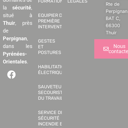
FORMATIONS
LÉGALES
Rte de
la
sécurité
,
Perpignan
situé à
EQUIPIER DE
BAT C,
PREMIÈRE
Thuir
, près
66300
INTERVENTION
de
Thuir
Perpignan
,
GESTES
Nous
dans les
ET
contacte
POSTURES
Pyrénées-
Orientales
.
HABILITATION
ÉLECTRIQUE
SAUVETEUR
SECOURISTE
DU TRAVAIL
SERVICE DE
SÉCURITÉ
INCENDIE ET