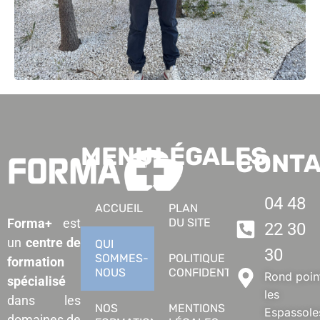
MENU
LÉGALES
CONT
04 48
ACCUEIL
PLAN
DU SITE
Forma+
est
22 30
un
centre de
QUI
30
SOMMES-
POLITIQUE DE
formation
NOUS
CONFIDENTIALITÉ
Rond poin
spécialisé
les
dans les
NOS
MENTIONS
Espassole
domaines de