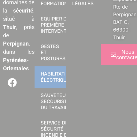
domaines de
FORMATIONS
LÉGALES
Rte de
la
sécurité
,
Perpignan
situé à
EQUIPIER DE
BAT C,
PREMIÈRE
Thuir
, près
66300
INTERVENTION
de
Thuir
Perpignan
,
GESTES
Nous
dans les
ET
contacte
POSTURES
Pyrénées-
Orientales
.
HABILITATION
ÉLECTRIQUE
SAUVETEUR
SECOURISTE
DU TRAVAIL
SERVICE DE
SÉCURITÉ
INCENDIE ET