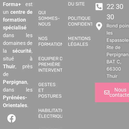
DU SITE
Forma+
est
22 30
un
centre de
QUI
30
SOMMES-
POLITIQUE DE
formation
NOUS
CONFIDENTIALITÉ
Rond poin
spécialisé
les
dans les
NOS
MENTIONS
Espassole
domaines de
FORMATIONS
LÉGALES
Rte de
la
sécurité
,
Perpignan
situé à
EQUIPIER DE
BAT C,
PREMIÈRE
Thuir
, près
66300
INTERVENTION
de
Thuir
Perpignan
,
GESTES
Nous
dans les
ET
contacte
POSTURES
Pyrénées-
Orientales
.
HABILITATION
ÉLECTRIQUE