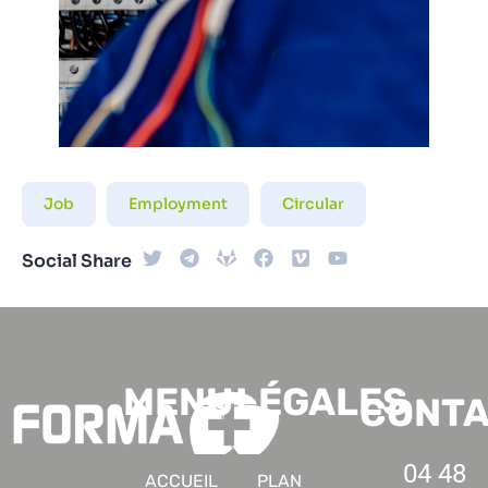
Job
Employment
Circular
Social Share
MENU
LÉGALES
CONT
04 48
ACCUEIL
PLAN